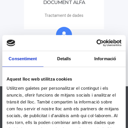
DOCUMENT ALFA
Tractament de dades
CARTA DE COMPROMÍS
EDUCATIU
Consentiment
Detalls
Informació
5è - 4 d'ESO
Aquest lloc web utilitza cookies
Utilitzem galetes per personalitzar el contingut i els
anuncis, oferir funcions de mitjans socials i analitzar el
trànsit del lloc. També compartim la informació sobre
com feu servir el nostre lloc amb els partners de mitjans
socials, de publicitat i d'anàlisis amb qui col·laborem. Al
Dades de contacte
seu torn, ells la poden combinar amb altres dades que