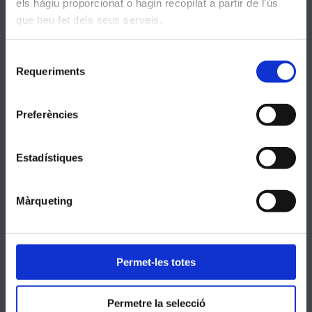
els hàgiu proporcionat o hagin recopilat a partir de l'ús
Secció Sant LLuís
que heu fet dels seus serveis.
Selecció
C/ Sant Climent 8
Requeriments
de
consentiment
93.639.00.11
Preferències
secretaria@begues.manyanet.org
Estadístiques
Horari d'atenció i secretaria: 8:00 - 18:00
Màrqueting
Secció Bosch
Permet-les totes
C/ Cami Ral 13
Permetre la selecció