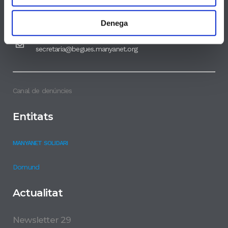
93.639.01.85
Denega
secretaria@begues.manyanet.org
Canal de denúncies
Entitats
MANYANET SOLIDARI
Domund
Actualitat
Newsletter 29