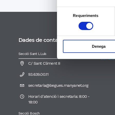
Selecció
Requeriments
de
consentiment
Dades de contacte
Entit
Denega
MANYANET
Secció Sant LLuís
Domund
C/ Sant Climent 8
93.639.00.11
secretaria@begues.manyanet.org
Horari d'atenció i secretaria: 8:00 -
18:00
Secció Bosch