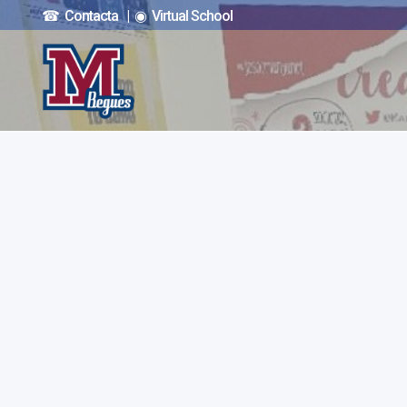
☎︎ Contacta
|
◉ Virtual School