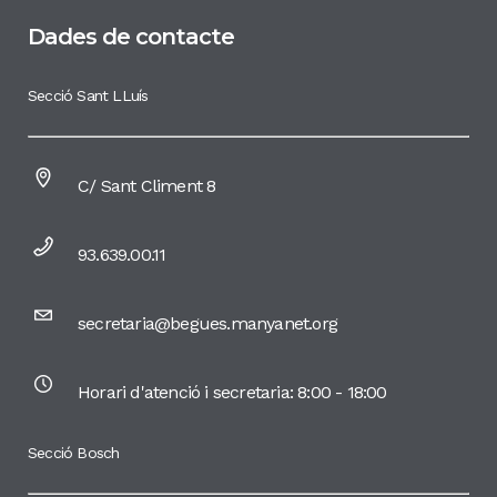
Dades de contacte
Secció Sant LLuís
C/ Sant Climent 8
93.639.00.11
secretaria@begues.manyanet.org
Horari d'atenció i secretaria: 8:00 - 18:00
Secció Bosch