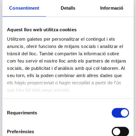
Consentiment
Detalls
Informació
Aquest lloc web utilitza cookies
Utilitzem galetes per personalitzar el contingut i els
Un nen. Dos països. Dues
ideologies.
anuncis, oferir funcions de mitjans socials i analitzar el
trànsit del lloc. També compartim la informació sobre
Una novel·la emocionant i
ambiciosa sobre la identitat i el
com feu servir el nostre lloc amb els partners de mitjans
poder imparable de la cultura
socials, de publicitat i d'anàlisis amb qui col·laborem. Al
que ens mostra que, fins i tot
en els racons més foscos de la
seu torn, ells la poden combinar amb altres dades que
història, la vida s\'obre pas.
els hàgiu proporcionat o hagin recopilat a partir de l'ús
Madrid, hivern del 1938
que heu fet dels seus serveis.
La Clotilde, una artista gràfica
que dibuixa caricatures per a
Selecció
diaris republicans, viu a Madrid
Requeriments
els últims mesos de la Gerra
de
Civil. La caiguda de la República
consentiment
és imminent, i el seu marit,
militant comunista que treballa
Preferències
pels soviètics, decideix enviar a