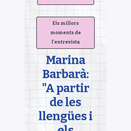
Els millors
moments de
l'entrevista
Marina
Barbarà:
"A partir
de les
llengües i
els