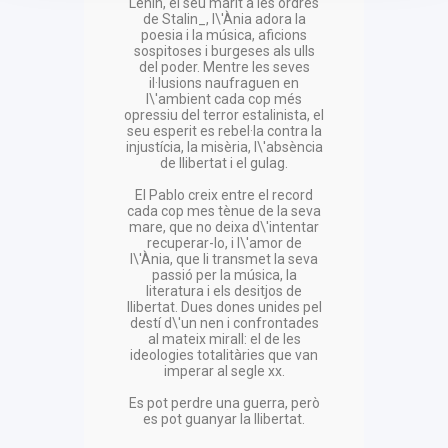
Lenin, el seu marit a les ordres
de Stalin_, l\'Ània adora la
poesia i la música, aficions
sospitoses i burgeses als ulls
del poder. Mentre les seves
il·lusions naufraguen en
l\'ambient cada cop més
opressiu del terror estalinista, el
seu esperit es rebel·la contra la
injustícia, la misèria, l\'absència
de llibertat i el gulag.
El Pablo creix entre el record
cada cop mes tènue de la seva
mare, que no deixa d\'intentar
recuperar-lo, i l\'amor de
l\'Ània, que li transmet la seva
passió per la música, la
literatura i els desitjos de
llibertat. Dues dones unides pel
destí d\'un nen i confrontades
al mateix mirall: el de les
ideologies totalitàries que van
imperar al segle xx.
Es pot perdre una guerra, però
es pot guanyar la llibertat.