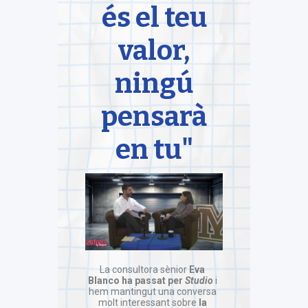
és el teu
valor,
ningú
pensarà
en tu"
La consultora sènior
Eva
Blanco ha passat per
Studio
i
hem mantingut una conversa
molt interessant sobre
la