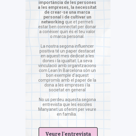
importància de les persones
a les empreses, la necessitat
de crear-se una marca
personal i de cultivar un
networking
que et permeti
estar ben connectat per donar
a conèixer quin és el teu valor
o marca personal.
La nostra segona influencer
positiva té un paper destacat
en aquest mes dedicat a les
dones i la igualtat. La seva
vinculació amb organitzacions
com Lean In Barcelona són un
bon exemple d'aquest
compromís amb el paper de la
dona a les empreses i la
societat en general
No us perdeu aquesta segona
entrevista que les escoles
Manyanet us oferim per veure
en família.
Veure l'entrevista