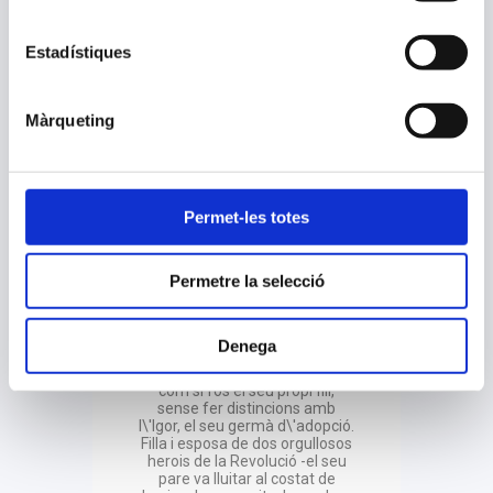
Moscou al seu fill Pablo, de
només cinc anys, en contra de
la seva voluntat. La Clotilde s\'hi
Estadístiques
resisteix amb totes les seves
forces, però no aconsegueix
evitar que el comandant Boris
Petrov emprengui un arriscat
Màrqueting
viatge per una espanya en
flames per complir amb el
desig del seu camarada de
portar al Pablo a la Unió
Soviètica, on Stalin està
aixecant un nou país sobre les
Permet-les totes
ruïnes de l\'antic règim.
Moscou, primavera del 1939
Permetre la selecció
Allà és rebut per la seva nova
família, que, commoguda pel
tràgic exili, acull amb els braços
Denega
oberts al nen, exhaust i malalt.
L\'Ània no dubta a cuidar-lo
com si fos el seu propi fill,
sense fer distincions amb
l\'Igor, el seu germà d\'adopció.
Filla i esposa de dos orgullosos
herois de la Revolució -el seu
pare va lluitar al costat de