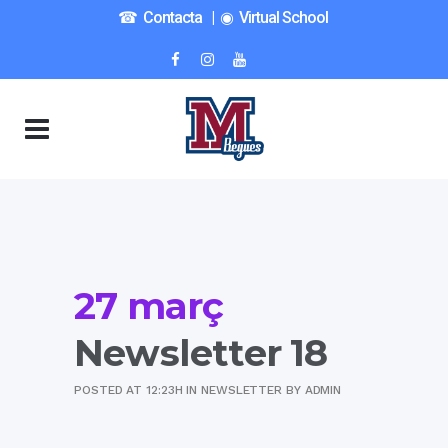
☎︎ Contacta
|
◉ Virtual School
27 març
Newsletter 18
POSTED AT 12:23H
IN
NEWSLETTER
BY
ADMIN