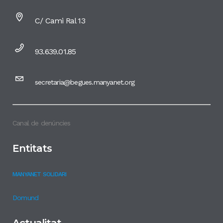
C/ Cami Ral 13
93.639.01.85
secretaria@begues.manyanet.org
Canal de denúncies
Entitats
MANYANET SOLIDARI
Domund