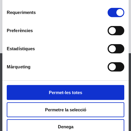
menjar dels més necessitats del barri o
Selecció
Requeriments
pobles
de
consentiment
Preferències
Estadístiques
Màrqueting
Dades de contacte
Permet-les totes
Secció Sant LLuís
Permetre la selecció
C/ Sant Climent 8
Denega