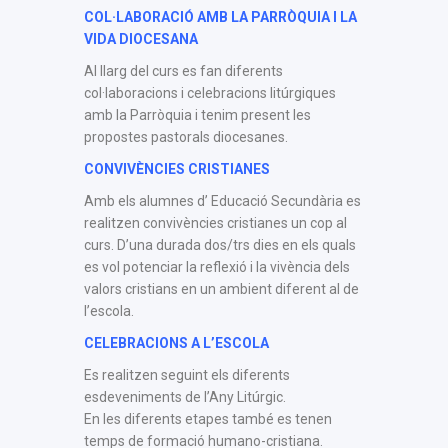
COL·LABORACIÓ AMB LA PARRÒQUIA I LA
VIDA DIOCESANA
Al llarg del curs es fan diferents
col·laboracions i celebracions litúrgiques
amb la Parròquia i tenim present les
propostes pastorals diocesanes.
CONVIVÈNCIES CRISTIANES
Amb els alumnes d’ Educació Secundària es
realitzen convivències cristianes un cop al
curs. D’una durada dos/trs dies en els quals
es vol potenciar la reflexió i la vivència dels
valors cristians en un ambient diferent al de
l’escola.
CELEBRACIONS A L’ESCOLA
Es realitzen seguint els diferents
esdeveniments de l’Any Litúrgic.
En les diferents etapes també es tenen
temps de formació humano-cristiana.