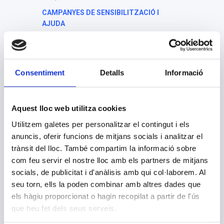
CAMPANYES DE SENSIBILITZACIÓ I
AJUDA
Amb l’objectiu de sensibilitzar sobre el que
és la vida i exigències cristianes, així com el
treball que desenvolupen molts homes i
Consentiment
Detalls
Informació
dones cristianes arreu del món al llarg del
curs organitzem diferents campanyes
solidàries:
Aquest lloc web utilitza cookies
DOMUND
Utilitzem galetes per personalitzar el contingut i els
Missions catòliques en països en
anuncis, oferir funcions de mitjans socials i analitzar el
desenvolupament.
trànsit del lloc. També compartim la informació sobre
MANYANET SOLIDARI
com feu servir el nostre lloc amb els partners de mitjans
Col·laboració amb les obres apostòliques
socials, de publicitat i d'anàlisis amb qui col·laborem. Al
que els Fills de la Sagrada Família tenim en
seu torn, ells la poden combinar amb altres dades que
països de llatinoamèrica.
els hàgiu proporcionat o hagin recopilat a partir de l'ús
NADAL SOLIDARI
que heu fet dels seus serveis.
Participem en projectes de repartiment de